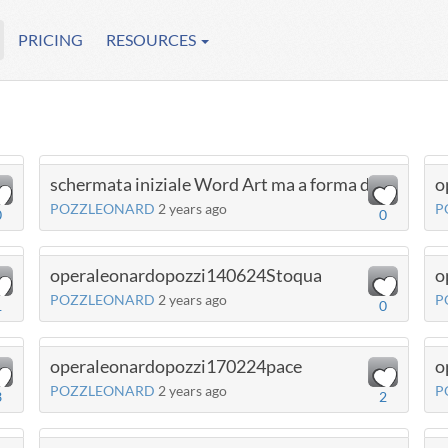
PRICING
RESOURCES
schermata iniziale Word Art ma a forma di nuvola
o
POZZLEONARD
2 years ago
P
0
0
operaleonardopozzi140624Stoqua
o
POZZLEONARD
2 years ago
P
1
0
operaleonardopozzi170224pace
o
POZZLEONARD
2 years ago
P
3
2