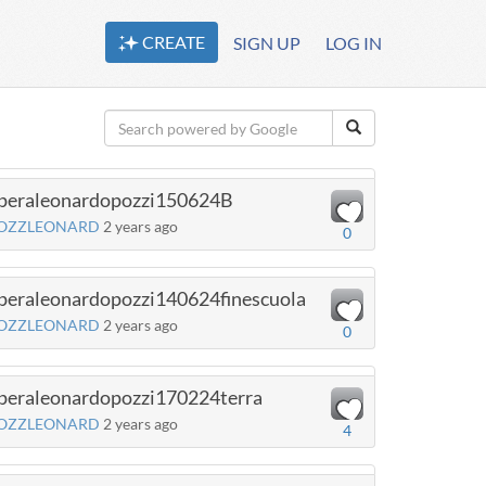
CREATE
SIGN UP
LOG IN
peraleonardopozzi150624B
OZZLEONARD
2 years ago
0
peraleonardopozzi140624finescuola
OZZLEONARD
2 years ago
0
peraleonardopozzi170224terra
OZZLEONARD
2 years ago
4